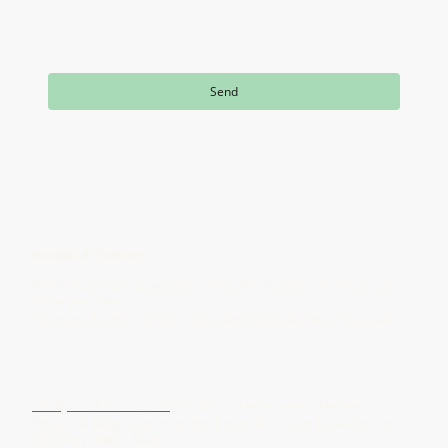
jederzeit widerrufen kann.
*
* Bitte füllen Sie alle erforderlichen Felder aus.
Send
Kontakt aufnehmen
Kontakt & Termine
Ich berate Sie gerne persönlich in meiner Praxis in Öhningen oder
online per Video.
Schreiben Sie mir einfach – ich melde mich baldmöglichst zurück.
Festnetz: 0 77 35 75 82 185
Handy: 0176 58 14 21 81
(da ich in Schienen eine schlechte
Netzverbindung habe, erreichen Sie mich am zuverlässigsten per
WhatsApp oder E-Mail)