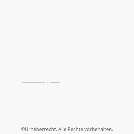
Kontakt aufnehmen
Kontakt & Termine
Haben Sie Fragen zu den Waldgruppen oder sind Sie unsicher,
welches Angebot zu Ihrem Kind passt? Schreiben Sie mir gerne eine
Nachricht.
Festnetz: 0 77 35 75 82 185
Handy: 0176 58 14 21 81
(da ich in Schienen eine schlechte
Netzverbindung habe, erreichen Sie mich am zuverlässigsten per
WhatsApp oder E-Mail)
E-Mail:
katha.dietrich@gmx.de
Adresse: Wiesenweg 13, Öhningen, 78337
©Urheberrecht. Alle Rechte vorbehalten.